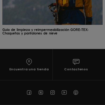
frecuentes y
accede a
nuestro
formulario de
contacto.
Consultar
Guía de limpieza y reimpermeabilización GORE-TEX:
las FAQ
Chaquetas y pantalones de nieve
Encuentra una tienda
Contactenos