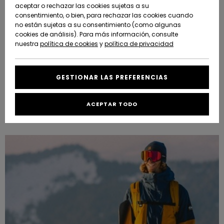
Freedom
aceptar o rechazar las cookies sujetas a su
consentimiento, o bien, para rechazar las cookies cuando
Comunidad
AYUDA &
no están sujetas a su consentimiento (como algunas
Protección de
Novedades
Novedades
CONTACTO
cookies de análisis). Para más información, consulte
datos
nuestra
política de cookies
y
política de privacidad
personales
SOSTENIBILIDAD
Destacados
Destacados
Guía de tallas
GESTIONAR LAS PREFERENCIAS
TIENDAS
Cómo Cuidar tu Ropa de Esquí y Snowboard
Inicia una
ACEPTAR TODO
QUIKSILVER APP
conversación
para obtener
la respuesta
LISTA DE
más rápida a
FAVORITOS
tu pregunta.
Iniciar una
conversación
Encuentra
respuestas a
las preguntas
más